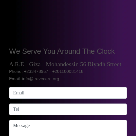
We Serve You Around The Clock
A.R.E - Giza - Mohandessin 56 Riyadh Street
Phone: +233478957 - +201100081418
Email: info@travecare.org