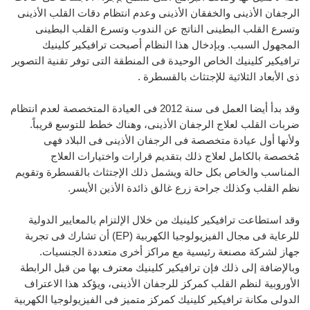
الرجفان الأذينى والخفقان الأذينى وعدم انتظام دقات القلب الأذينى
وتسرع القلب البطينى الناتج عن الندوب وتسرع القلب البطينى
المجهول السبب. وبإدخال هذا النظام أصبحت ترافيكير كلينيك
ترافيكير كلينيك الخاص الوحيدة فى المنطقة التى توفر تقنية التصوير
ذى الأبعاد الثلاثية للإجتثاث بالقسطرة .
وقد بدأ أيضا العمل فى سنة 2012 فى العيادة المتخصصة لعدم انتظام
ضربات القلب لعلاج الرجفان الأذينى، وهناك خطط للتوسع قريباً.
ولأنها أول عيادة متخصصة فى الرجفان الأذينى فى البلاد فهى
مُخصصة بالكامل لعلاج ذلك بتقديم قرارات واختيارات العلاج
المناسب والخاص بكل حالة ويشمل ذلك الإجتثاث بالقسطرة وتقويم
نظم القلب وكذلك جراحة زرع غالق ذائدة الأذين الأيسر.
وقد استطاعت ترافيكير كلينيك من خلال الإلتزام بالمعايير الدولية
للرعاية فى مجال الفيزيولوجيا الكهربية (EP) أن تشارك فى تجربة
جهاز لشركة مصنعة رئيسية مع مراكز أخرى متعددة الجنسيات.
وبالإضافة إلى ذلك فإن ترافيكير كلينيك معترف بها من قبل الرابطة
الأوروبية لنظم القلب كمركز للرجفان الأذينى، ويؤكد هذا الاعتراف
الدولى مكانة ترافيكير كلينيك كمركز متميز فى الفيزيولوجيا الكهربية