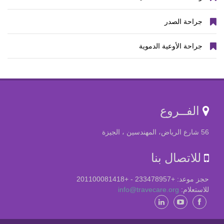
جراحة الصدر
جراحة الأوعية الدموية
الفــروع
56 شارع الرياض، المهندسين ، الجيزة
للاتصال بنا
حجز موعد: +233478957 - +201100081418
للاستعلام:
info@travecare.org