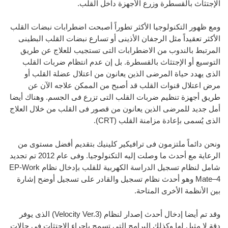
الإجتثاث بالقسطرة وزرع الأجهزة داخل القلب.
ومع ظهور التكنولوجيا الأكثر تطوراً أصبحت اضطرابات نبضات القلب
الأكثر تعقيداً مثل الرجفان الأذينى أو تسارع نبضات القلب البطينى
المرتبط بالندوب من الاضطرابات التى تستجيب للعلاج عن طريق
التوسيع أو الإجتثاث بالقسطرة. بل إن عدم انتظام ضربات القلب
الذى يهدد حياة المرضى الذين يعانون من اعتلال عضلة القلب أو
مرض اعتلال قنوات القلب قد أصبح من الممكن علاجه الآن عن
طريق أجهزة تنظيم ضربات القلب التى تزرع فى الجسم. وهناك أيضا
أمل جديد للمرضى الذين يعانون من قصور فى القلب من خلال العلاج
الذى يُسمى بإعادة مزامنة القلب (CRT).
ونحن دائماً ملتزمون فى ترافيكير كلينيك بتقديم أفضل مستوى من
الرعاية مع أحدث ما وصلت إليه التكنولوجيا. وفى عام 2012 تم تجديد
شامل لنظام تسجيل الدراسة الكهربية للقلب بإدخال نظام EP-Work
Mate–4 وهو أحدث نظام تسجيل والقادر على تسجيل أوضح إشارة
بين الأنظمة الأخرى المتاحة.
وقد تم أيضا إدخال أحدث إصدار لنظام (Velocity Ver.3) الذى يوفر
دقة لا مثيل لها وكذلك البرامج التى تسمح بإجراء الاجتثات فى حالات