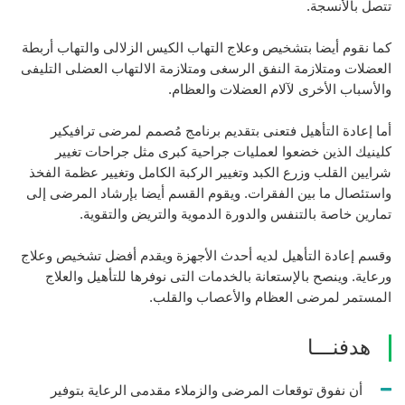
تتصل بالأنسجة.
كما نقوم أيضا بتشخيص وعلاج التهاب الكيس الزلالى والتهاب أربطة
العضلات ومتلازمة النفق الرسغى ومتلازمة الالتهاب العضلى التليفى
والأسباب الأخرى لآلام العضلات والعظام.
أما إعادة التأهيل فتعنى بتقديم برنامج مُصمم لمرضى ترافيكير
كلينيك الذين خضعوا لعمليات جراحية كبرى مثل جراحات تغيير
شرايين القلب وزرع الكبد وتغيير الركبة الكامل وتغيير عظمة الفخذ
واستئصال ما بين الفقرات. ويقوم القسم أيضا بإرشاد المرضى إلى
تمارين خاصة بالتنفس والدورة الدموية والتريض والتقوية.
وقسم إعادة التأهيل لديه أحدث الأجهزة ويقدم أفضل تشخيص وعلاج
ورعاية. وينصح بالإستعانة بالخدمات التى نوفرها للتأهيل والعلاج
المستمر لمرضى العظام والأعصاب والقلب.
هدفنـــا
أن نفوق توقعات المرضى والزملاء مقدمى الرعاية بتوفير