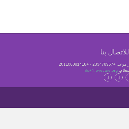
لاتصال بنا
+233478957 - +201100081418
تعلام:
info@travecare.org