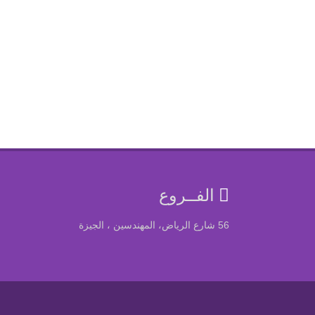
الفــروع
56 شارع الرياض، المهندسين ، الجيزة