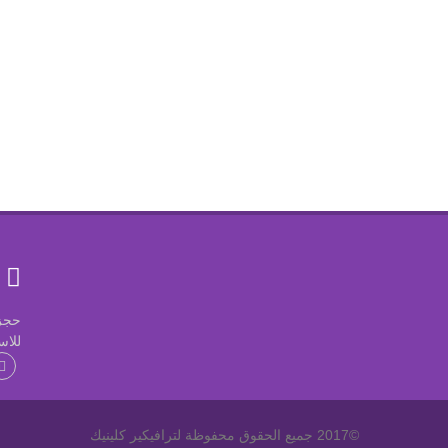
ل
حجز موعد: 
للاس
©2017 جميع الحقوق محفوظة لترافيكير كلينيك