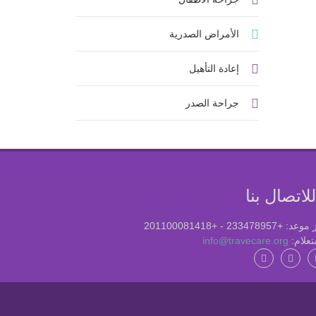
الأمراض الصدرية
إعادة التأهيل
جراحة الصدر
لاتصال بنا
+233478957 - +201100081418
تعلام:
info@travecare.org