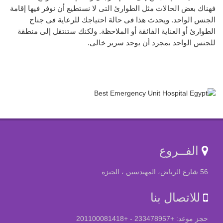
فهناك بعض الحالات مثل الطوارئ التى لا نستطيع أن نوفر فيها إقامة
الجنس الواحد. ويحدث هذا فى حالة احتياجك للرعاية فى جناح
الطوارئ أو العناية الفائقة أو الملاحظة. ولكنك ستنتقل إلى منطقة
للجنس الواحد بمجرد أن يوجد سرير خالى.
الفــروع
56 شارع الرياض، المهندسين ، الجيزة
للاتصال بنا
حجز موعد: +233478957 - +201100081418